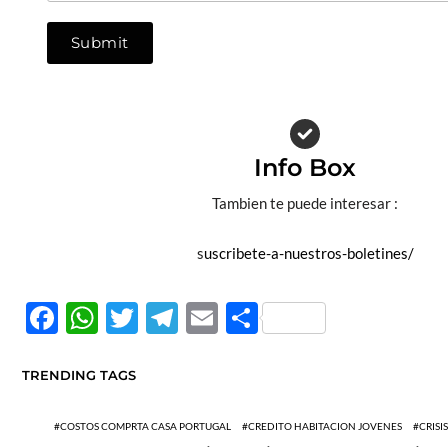
Submit
Info Box
Tambien te puede interesar :
s
uscribete-a-nuestros-boletines/
F
W
T
T
E
C
ac
h
w
el
m
o
e
at
itt
e
ail
m
TRENDING TAGS
b
s
er
gr
p
COSTOS COMPRTA CASA PORTUGAL
CREDITO HABITACION JOVENES
CRIS
o
A
a
ar