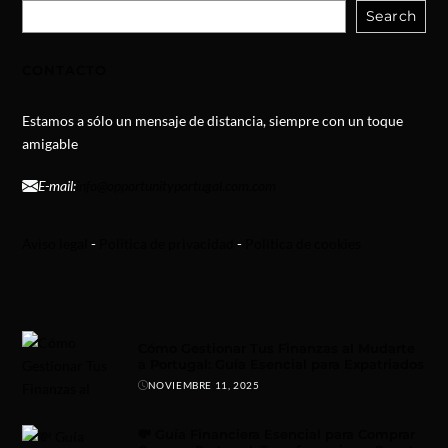
Search
CONTACTO
Estamos a sólo un mensaje de distancia, siempre con un toque
amigable
E-mail:
info@opportunityportugal.com.com
Aviso legal
-
Politica de privacidad
-
Politica de cookies
Cómo Gestionar Tus Finanzas al Mudarte
a Portugal: Guía Esencial para Expatriados
NOVIEMBRE 11, 2025
💸 Guía Financiera Esencial para Comprar