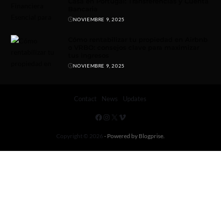
Casa en Portugal: Transferencias y Cuenta
Bancaria
NOVIEMBRE 9, 2025
Cómo rentabilizar tu propiedad en Airbnb
o VRBO: consejos clave para maximizar
tus ingresos
NOVIEMBRE 9, 2025
Contact
News
Updates
Copyright © 2026
- Powered by
Blogprise
.