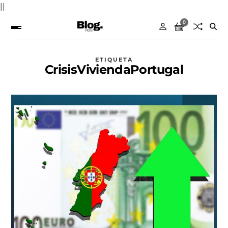
||
0
ETIQUETA
CrisisViviendaPortugal