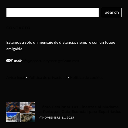
Search
CONTACTO
Estamos a sólo un mensaje de distancia, siempre con un toque
amigable
E-mail:
info@opportunityportugal.com.com
Aviso legal
-
Politica de privacidad
-
Politica de cookies
Cómo Gestionar Tus Finanzas al Mudarte
a Portugal: Guía Esencial para Expatriados
NOVIEMBRE 11, 2025