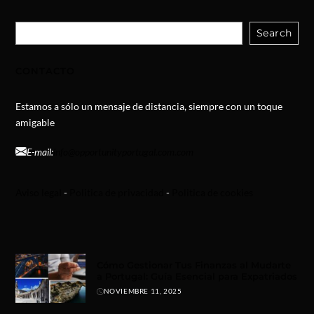
Search
CONTACTO
Estamos a sólo un mensaje de distancia, siempre con un toque
amigable
E-mail:
info@opportunityportugal.com.com
Aviso legal
-
Politica de privacidad
-
Politica de cookies
Cómo Gestionar Tus Finanzas al Mudarte
a Portugal: Guía Esencial para Expatriados
NOVIEMBRE 11, 2025