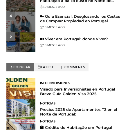
habitação a baixo custo no Norte de
Portugal
10 MESES AGO
4
🔑 Guía Esencial: Desglosando los Costos
de Comprar Propiedad en Portugal
10 MESES AGO
5
🏡 Viver em Portugal: donde viver?
10 MESES AGO
POPULAR
LATEST
COMMENTS
INFO INVERSIONES
Visado para Inversionistas en Portugal |
Breve Guía Golden Visa 2025
NOTICIAS
Precios 2025 de Apartamentos T2 en el
Norte de Portugal:
NOTICIAS
🏦 Crédito de Habitação em Portugal