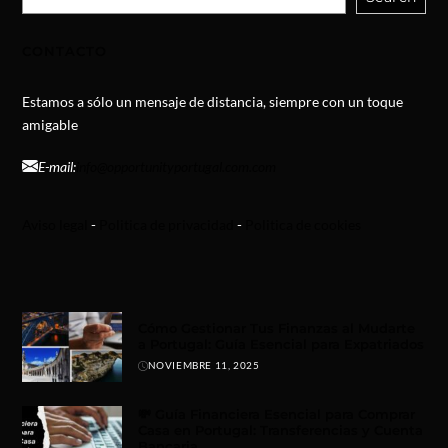
CONTACTO
Estamos a sólo un mensaje de distancia, siempre con un toque
amigable
E-mail:
info@opportunityportugal.com.com
Aviso legal
-
Politica de privacidad
-
Politica de cookies
Cómo Gestionar Tus Finanzas al Mudarte
a Portugal: Guía Esencial para Expatriados
NOVIEMBRE 11, 2025
💸 Guía Financiera Esencial para Comprar
Casa en Portugal: Transferencias y Cuenta
Bancaria