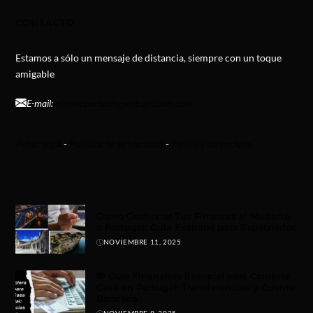
CONTACTO
Estamos a sólo un mensaje de distancia, siempre con un toque
amigable
E-mail:
info@opportunityportugal.com.com
Aviso legal
-
Politica de privacidad
-
Politica de cookies
Cómo Gestionar Tus Finanzas al Mudarte
a Portugal: Guía Esencial para Expatriados
NOVIEMBRE 11, 2025
💸 Guía Financiera Esencial para Comprar
Casa en Portugal: Transferencias y Cuenta
Bancaria