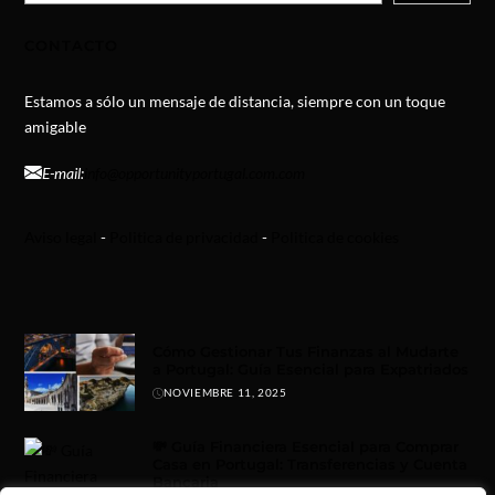
CONTACTO
Estamos a sólo un mensaje de distancia, siempre con un toque
amigable
E-mail:
info@opportunityportugal.com.com
Aviso legal
-
Politica de privacidad
-
Politica de cookies
Cómo Gestionar Tus Finanzas al Mudarte
a Portugal: Guía Esencial para Expatriados
NOVIEMBRE 11, 2025
💸 Guía Financiera Esencial para Comprar
Casa en Portugal: Transferencias y Cuenta
Bancaria