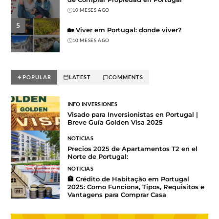
10 MESES AGO
5
🏡 Viver em Portugal: donde viver?
10 MESES AGO
POPULAR
LATEST
COMMENTS
INFO INVERSIONES
Visado para Inversionistas en Portugal |
Breve Guía Golden Visa 2025
NOTICIAS
Precios 2025 de Apartamentos T2 en el
Norte de Portugal:
NOTICIAS
🏦 Crédito de Habitação em Portugal
2025: Como Funciona, Tipos, Requisitos e
Vantagens para Comprar Casa