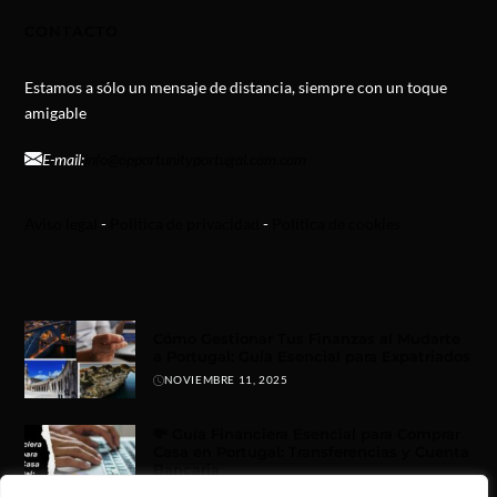
CONTACTO
Estamos a sólo un mensaje de distancia, siempre con un toque
amigable
E-mail:
info@opportunityportugal.com.com
Aviso legal
-
Politica de privacidad
-
Politica de cookies
Cómo Gestionar Tus Finanzas al Mudarte
a Portugal: Guía Esencial para Expatriados
NOVIEMBRE 11, 2025
💸 Guía Financiera Esencial para Comprar
Casa en Portugal: Transferencias y Cuenta
Bancaria
NOVIEMBRE 9, 2025