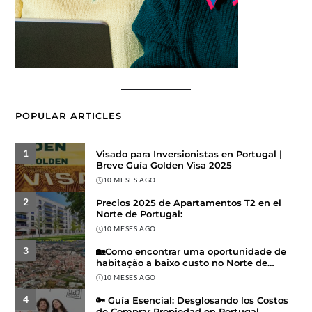
POPULAR ARTICLES
1
Visado para Inversionistas en Portugal |
Breve Guía Golden Visa 2025
10 MESES AGO
2
Precios 2025 de Apartamentos T2 en el
Norte de Portugal:
10 MESES AGO
3
🏡Como encontrar uma oportunidade de
habitação a baixo custo no Norte de
Portugal
10 MESES AGO
4
🔑 Guía Esencial: Desglosando los Costos
de Comprar Propiedad en Portugal