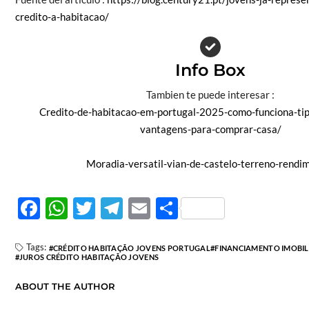
credito-a-habitacao/
Info Box
Tambien te puede interesar :
Credito-de-habitacao-em-portugal-2025-como-funciona-tip
vantagens-para-comprar-casa/
Moradia-versatil-vian-de-castelo-terreno-rendi
F
W
T
T
E
C
ac
h
w
el
m
o
e
at
itt
e
ail
m
Tags:
CRÉDITO HABITAÇÃO JOVENS PORTUGAL
FINANCIAMENTO IMOBILI
JUROS CRÉDITO HABITAÇÃO JOVENS
b
s
er
gr
p
ABOUT THE AUTHOR
o
A
a
ar