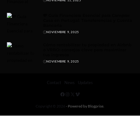
NOVIEMBRE 11, 2025
💸 Guía Financiera Esencial para Comprar
Casa en Portugal: Transferencias y Cuenta
Bancaria
NOVIEMBRE 9, 2025
Cómo rentabilizar tu propiedad en Airbnb
o VRBO: consejos clave para maximizar
tus ingresos
NOVIEMBRE 9, 2025
Contact
News
Updates
Copyright © 2026
- Powered by
Blogprise
.