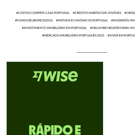
COSTOS COMPRTA CASA PORTUGAL
CREDITO HABITACION JOVENES
CRIS
FONDOSEUROPEOS2026
IMÓVEIS ECONÓMICOS PORTUGAL
INVERSIÓN IN
INVESTIMENTO IMOBILIÁRIO EM PORTUGAL
MELHORES REGIÕES PARA VI
MERCADO IMOBILIÁRIO PORTUGUÊS 2025
VIVER EM PORTU