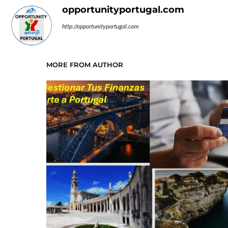
o
p
m
ti
opportunityportugal.com
k
p
r
http://opportunityportugal.com
MORE FROM AUTHOR