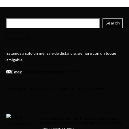
Search
CONTACTO
Estamos a sólo un mensaje de distancia, siempre con un toque
amigable
E-mail:
info@opportunityportugal.com.com
Aviso legal
-
Politica de privacidad
-
Politica de cookies
Cómo Gestionar Tus Finanzas al Mudarte
a Portugal: Guía Esencial para Expatriados